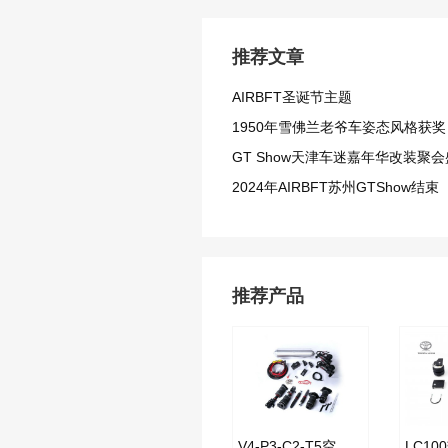
推荐文章
AIRBFT圣诞节主题
1950年雪佛兰老爷车姿态风格获奖
GT Show天津车迷嘉年华改装聚
2024年AIRBFT苏州GTShow结束
推荐产品
V4-P3-C2-T5空气减震套件