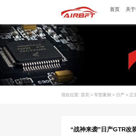
首页
关于
现在位置:
首页
>
车型案例
>
日产
>
正
“战神来袭”日产GTR改装