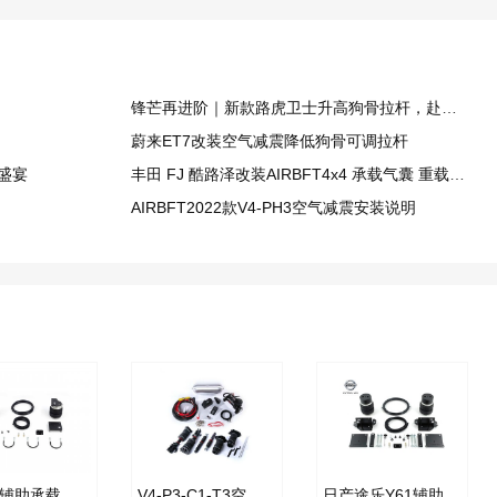
锋芒再进阶｜新款路虎卫士升高狗骨拉杆，赴荒野之约
蔚来ET7改装空气减震降低狗骨可调拉杆
会盛宴
丰田 FJ 酷路泽改装AIRBFT4x4 承载气囊 重载越野更加从容
AIRBFT2022款V4-PH3空气减震安装说明
LC100辅助承载气囊套件
V4-P3-C1-T3空气减震套件
日产途乐Y61辅助承载气囊套件