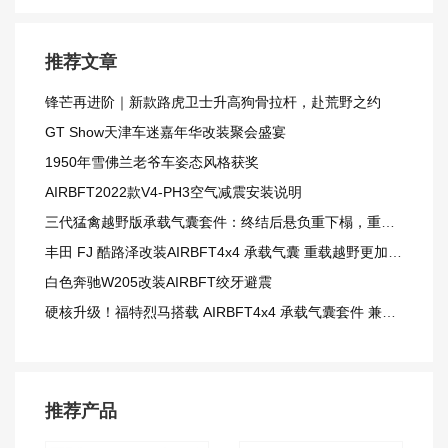
推荐文章
锋芒再进阶｜新款路虎卫士升高狗骨拉杆，赴荒野之约
GT Show天津车迷嘉年华改装聚会盛宴
1950年雪佛兰老爷车姿态风格获奖
AIRBFT2022款V4-PH3空气减震安装说明
三代猛禽越野版承载气囊套件：终结后悬负重下榻，重载越野更从容
丰田 FJ 酷路泽改装AIRBFT4x4 承载气囊 重载越野更加从容
白色奔驰W205改装AIRBFT绞牙避震
硬核升级！福特烈马搭载 AIRBFT4x4 承载气囊套件 兼顾载重与越野质感
推荐产品