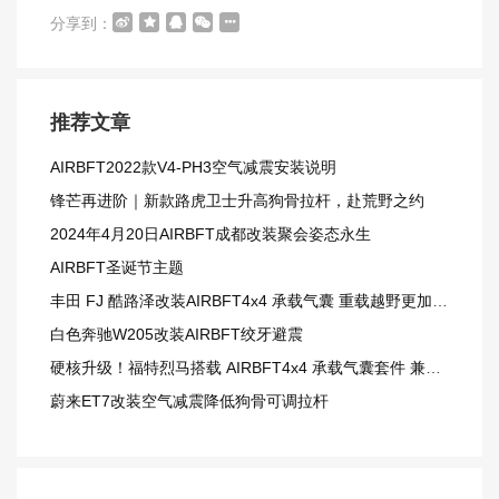
分享到：
推荐文章
AIRBFT2022款V4-PH3空气减震安装说明
锋芒再进阶｜新款路虎卫士升高狗骨拉杆，赴荒野之约
2024年4月20日AIRBFT成都改装聚会姿态永生
AIRBFT圣诞节主题
丰田 FJ 酷路泽改装AIRBFT4x4 承载气囊 重载越野更加从容
白色奔驰W205改装AIRBFT绞牙避震
硬核升级！福特烈马搭载 AIRBFT4x4 承载气囊套件 兼顾载重与越野质感
蔚来ET7改装空气减震降低狗骨可调拉杆