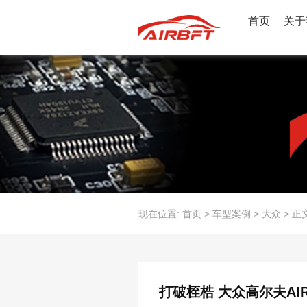
首页
关于
现在位置:
首页
>
车型案例
>
大众
>
正
打破桎梏 大众高尔夫AI