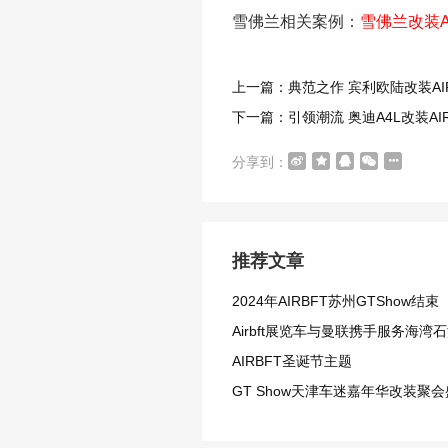
雪佛兰相关案例：
雪佛兰改装A
上一篇：典范之作 宾利欧陆改装AI
下一篇：引领潮流 奥迪A4L改装AI
分享到：
推荐文章
2024年AIRBFT苏州GTShow结束
Airbft展览车与曼联携手服务海湾
AIRBFT圣诞节主题
GT Show天津车迷嘉年华改装聚