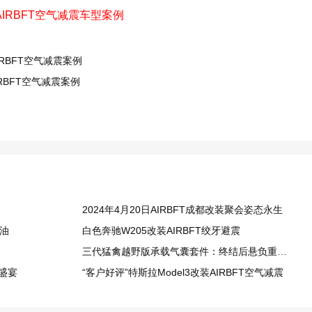
IRBFT空气减震车型案例
RBFT空气减震案例
RBFT空气减震案例
2024年4月20日AIRBFT成都改装聚会姿态永生
石油
白色奔驰W205改装AIRBFT绞牙避震
三代猛禽越野版承载气囊套件：终结后悬负重下榻，重载越野更从容
会盛宴
“客户好评”特斯拉Model3改装AIRBFT空气减震