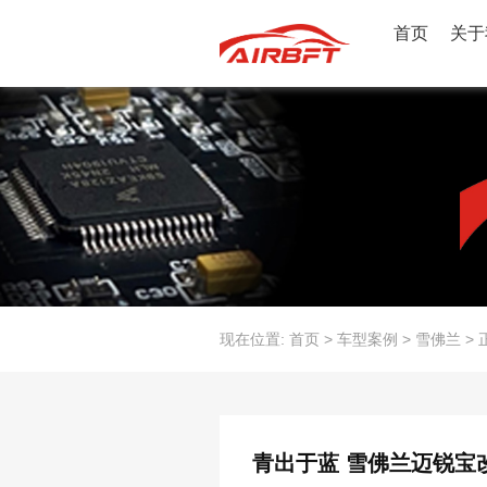
首页
关于
现在位置:
首页
>
车型案例
>
雪佛兰
>
青出于蓝 雪佛兰迈锐宝改