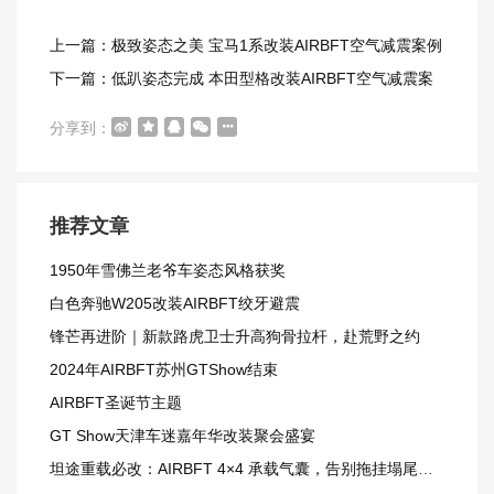
上一篇：极致姿态之美 宝马1系改装AIRBFT空气减震案例
下一篇：低趴姿态完成 本田型格改装AIRBFT空气减震案
例
分享到：
推荐文章
1950年雪佛兰老爷车姿态风格获奖
白色奔驰W205改装AIRBFT绞牙避震
锋芒再进阶｜新款路虎卫士升高狗骨拉杆，赴荒野之约
2024年AIRBFT苏州GTShow结束
AIRBFT圣诞节主题
GT Show天津车迷嘉年华改装聚会盛宴
坦途重载必改：AIRBFT 4×4 承载气囊，告别拖挂塌尾窘境