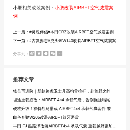
小鹏相关改装案例：
小鹏改装AIRBFT空气减震案
例
上一篇：#灵魂伴侣#本田CRZ改装AIRBFT空气减震案例
下一篇：#古复姿态#虎头奔W140改装AIRBFT空气减震案
例
分享到：
推荐文章
锋芒再进阶｜新款路虎卫士升高狗骨拉杆，赴荒野之约
坦途重载必改：AIRBFT 4×4 承载气囊，告别拖挂塌尾窘境
硬核升级！福特烈马搭载 AIRBFT4x4 承载气囊套件 兼顾载重与越野质感
白色奔驰W205改装AIRBFT绞牙避震
丰田 FJ 酷路泽改装AIRBFT4x4 承载气囊 重载越野更加从容