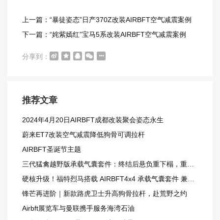
上一篇：“暴徒姿态”日产370Z改装AIRBFT空气减震案例
下一篇：“姹紫嫣红”宝马5系改装AIRBFT空气减震案例
分享到：
推荐文章
2024年4月20日AIRBFT成都改装聚会姿态永生
蔚来ET7改装空气减震降低狗骨可调拉杆
AIRBFT圣诞节主题
三代猛禽越野版承载气囊套件：终结后悬负重下榻，重载越野更从容
硬核升级！福特烈马搭载 AIRBFT4x4 承载气囊套件 兼顾载重与越野质感
锋芒再进阶｜新款路虎卫士升高狗骨拉杆，赴荒野之约
Airbft展览车与曼联携手服务海湾石油