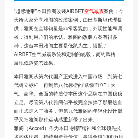
“超感地带”本田雅阁改装AIRBFT
空气减震
案例；今
天给大家分享雅阁的改装案例，由巴基斯坦代理提
供，雅阁在全球销量是非常客观的，外观性能和调
校，得到用户们的承认。雅阁的改装方案有很多
种，这台本田雅阁主要是低趴为主，搭配了
AIRBFT空气减震系统和定制的轮毂，简约风格，
展现低趴姿态效果。
本田雅阁从第六代国产正式进入中国市场，到第七
代树立标杆，再到第八代标榜的“跃级而立”；大
气、豪华、全面的特质使本田这个品牌在中国稳稳
立足。尽管第八代雅阁似乎被完全抹掉了那股热血
而正式走入了商务，但第九代雅阁的年轻化设计似
乎又把雅阁那种运动感重新带了出来。
雅阁（Accord）作为本田“创新”精神和全球领先技
术的体现者，持续创造新价值，赢得全球1900万用