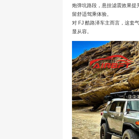
炮弹坑路段，悬挂滤震效果提升
留舒适驾乘体验。
对 FJ 酷路泽车主而言，这套
显从容。