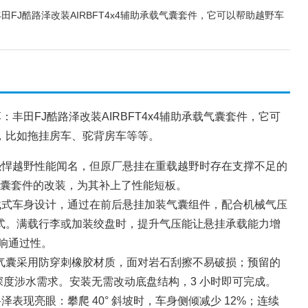
丰田FJ酷路泽改装AIRBFT4x4辅助承载气囊套件，它可以帮助越野车
享：丰田FJ酷路泽改装AIRBFT4x4辅助承载气囊套件，它可
，比如拖挂房车、驼背房车等等。
和强悍越野性能闻名，但原厂悬挂在重载越野时存在支撑不足的
承载气囊套件的改装，为其补上了性能短板。
承载式车身设计，通过在前后悬挂加装气囊组件，配合机械气压
式。满载行李或加装绞盘时，提升气压能让悬挂承载能力增
影响通过性。
气囊采用防穿刺橡胶材质，面对岩石刮擦不易破损；预留的
 深度涉水需求。安装无需改动底盘结构，3 小时即可完成。
路泽表现亮眼：攀爬 40° 斜坡时，车身侧倾减少 12%；连续