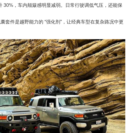
 30%，车内颠簸感明显减弱。日常行驶调低气压，还能保
气囊套件是越野能力的 “强化剂”，让经典车型在复杂路况中更