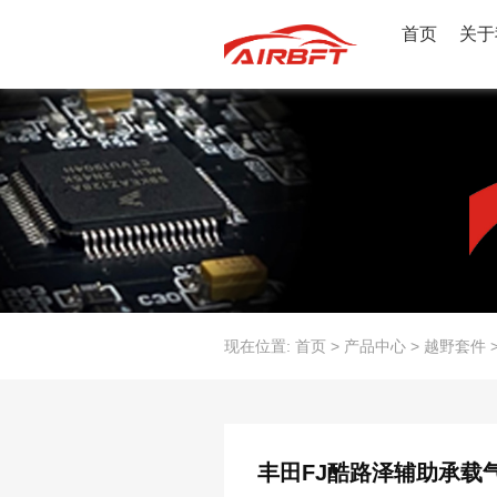
首页
关于
现在位置:
首页
>
产品中心
>
越野套件
丰田FJ酷路泽辅助承载