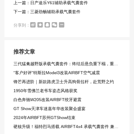
上一篇：日产途乐Y61辅助承载气囊套件
下一篇：三菱劲畅辅助承载气囊套件
分享到：
推荐文章
三代猛禽越野版承载气囊套件：终结后悬负重下榻，重载越野更从容
“客户好评”特斯拉Model3改装AIRBFT空气减震
锋芒再进阶｜新款路虎卫士升高狗骨拉杆，赴荒野之约
1950年雪佛兰老爷车姿态风格获奖
白色奔驰W205改装AIRBFT绞牙避震
GT Show天津车迷嘉年华改装聚会盛宴
2024年AIRBFT苏州GTShow结束
硬核升级！福特烈马搭载 AIRBFT4x4 承载气囊套件 兼顾载重与越野质感