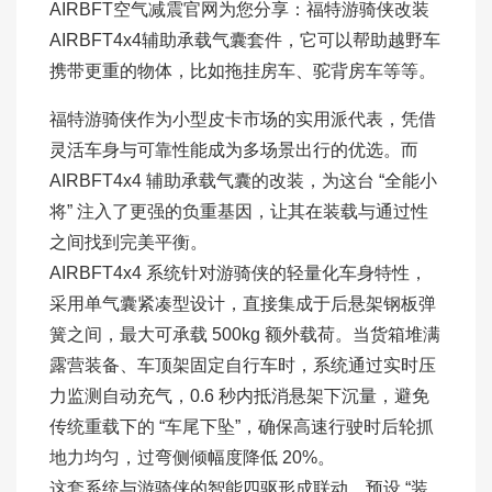
AIRBFT空气减震官网为您分享：福特游骑侠改装
AIRBFT4x4辅助承载气囊套件，它可以帮助越野车
携带更重的物体，比如拖挂房车、驼背房车等等。
福特游骑侠作为小型皮卡市场的实用派代表，凭借
灵活车身与可靠性能成为多场景出行的优选。而
AIRBFT4x4 辅助承载气囊的改装，为这台 “全能小
将” 注入了更强的负重基因，让其在装载与通过性
之间找到完美平衡。
AIRBFT4x4 系统针对游骑侠的轻量化车身特性，
采用单气囊紧凑型设计，直接集成于后悬架钢板弹
簧之间，最大可承载 500kg 额外载荷。当货箱堆满
露营装备、车顶架固定自行车时，系统通过实时压
力监测自动充气，0.6 秒内抵消悬架下沉量，避免
传统重载下的 “车尾下坠”，确保高速行驶时后轮抓
地力均匀，过弯侧倾幅度降低 20%。
这套系统与游骑侠的智能四驱形成联动，预设 “装