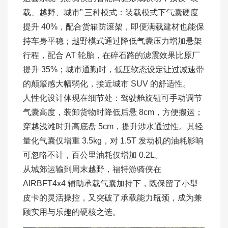
载、越野、城市” 三种模式：装载模式下气囊硬度
提升 40%，配合货箱防滚架，即便满载建材也能保
持车身平稳；越野模式通过降低气囊压力增加悬架
行程，配合 AT 轮胎，在碎石路的滤震效果比原厂
提升 35%；城市通勤时，低压软态设定让过减速带
的颠簸感大幅弱化，接近城市 SUV 的舒适性。
人性化设计体现在细节处：驾驶舱旋钮可手动调节
气囊高度，装卸货物时降低后悬 8cm，方便搬运；
穿越浅滩时升高底盘 5cm，提升涉水通过性。其轻
量化气囊仅增重 3.5kg，对 1.5T 发动机的油耗影响
可忽略不计，百公里油耗仅增加 0.2L。
从城郊运输到周末越野，福特游骑侠在
AIRBFT4x4 辅助承载气囊加持下，既保留了小型
皮卡的灵活操控，又突破了承载能力瓶颈，成为兼
顾实用与乐趣的硬核之选。