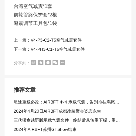
台湾空气减震*1套
前轮管路保护套*2根
避震调节工具包*1袋
上一篇：V4-P3-C2-T5空气减震套件
下一篇：V4-PH3-C1-T5空气减震套件
分享到：
推荐文章
坦途重载必改：AIRBFT 4×4 承载气囊，告别拖挂塌尾窘境
2024年4月20日AIRBFT成都改装聚会姿态永生
三代猛禽越野版承载气囊套件：终结后悬负重下榻，重载越野更从容
2024年AIRBFT苏州GTShow结束