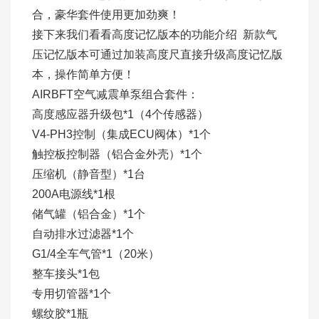
合，豪华套件使用更加劲爽！
接下来我们看看高度记忆版本的功能介绍 新款气
压记忆版本可通过加装高度尺直接升级高度记忆版
本，操作简单方便！
AIRBFT空气减震单泵组合套件：
高度感应器升级包*1（4个传感器）
V4-PH3控制（集成ECU阀体）*1个
触控板控制器（铝合金外壳）*1个
压缩机（静音型）*1台
200A电源线*1根
储气罐（铝合金）*1个
自动排水过滤器*1个
G1/4全车气管*1（20米）
整车接头*1包
专用切管器*1个
螺纹胶*1瓶