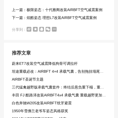
上一篇：极限姿态：十代雅阁改装AIRBFT空气减震案例
下一篇：炫酷姿态 理想L7改装AIRBFT空气减震案例​
分享到：
推荐文章
蔚来ET7改装空气减震降低狗骨可调拉杆
坦途重载必改：AIRBFT 4×4 承载气囊，告别拖挂塌尾窘境
AIRBFT圣诞节主题
三代猛禽越野版承载气囊套件：终结后悬负重下榻，重载越野更从容
丰田 FJ 酷路泽改装AIRBFT4x4 承载气囊 重载越野更加从容
白色奔驰W205改装AIRBFT绞牙避震
1950年雪佛兰老爷车姿态风格获奖