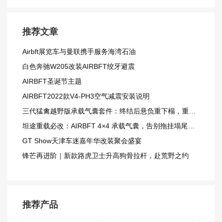
推荐文章
Airbft展览车与曼联携手服务海湾石油
白色奔驰W205改装AIRBFT绞牙避震
AIRBFT圣诞节主题
AIRBFT2022款V4-PH3空气减震安装说明
三代猛禽越野版承载气囊套件：终结后悬负重下榻，重载越野更从容
坦途重载必改：AIRBFT 4×4 承载气囊，告别拖挂塌尾窘境
GT Show天津车迷嘉年华改装聚会盛宴
锋芒再进阶｜新款路虎卫士升高狗骨拉杆，赴荒野之约
推荐产品