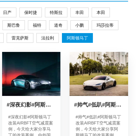
日产
保时捷
特斯拉
丰田
本田
斯巴鲁
福特
道奇
小鹏
玛莎拉蒂
雷克萨斯
法拉利
阿斯顿马丁
#深夜幻影#阿斯顿马丁改装AIRBFT空气减震案例
#帅气#低趴#阿斯顿马丁改装AIRBFT空气减震案例
#深夜幻影#阿斯顿马丁
#帅气#低趴#阿斯顿马丁
改装AIRBFT空气减震案
改装AIRBFT空气减震案
例，今天给大家分享马
例，今天给大家分享阿
丁的改装案例，由外国
斯顿马丁的改装案例，