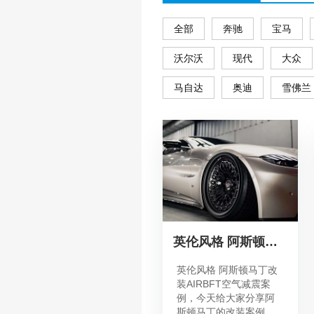
全部
奔驰
宝马
沃尔沃
现代
大众
马自达
奥迪
雪佛兰
英伦风格 阿斯顿马丁改装AIRBFT空气减震案例
英伦风格 阿斯顿马丁改
装AIRBFT空气减震案
例，今天给大家分享阿
斯顿马丁的改装案例，