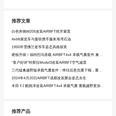
推荐文章
白色奔驰W205改装AIRBFT绞牙避震
Airbft展览车与曼联携手服务海湾石油
1950年雪佛兰老爷车姿态风格获奖
硬核升级！福特烈马搭载 AIRBFT4x4 承载气囊套件 兼顾载重与越野质感
“客户好评”特斯拉Model3改装AIRBFT空气减震
三代猛禽越野版承载气囊套件：终结后悬负重下榻，重载越野更从容
2024年4月20日AIRBFT成都改装聚会姿态永生
丰田 FJ 酷路泽改装AIRBFT4x4 承载气囊 重载越野更加从容
推荐产品