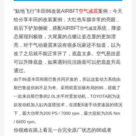
“贴地飞行”丰田86改装AIRBFT
空气减震
案例；今天
给分享丰田的改装案例，大红色车膜非常的亮眼，
前后下铲加侧裙，搭配AIRBFT
系统，降姿
空气减震
态展现到极致，大尾翼的点缀让姿态显的更加漂
亮，对于气动避震来说有很多玩家还不知道，以为
改了之后就不能正常开了，底盘太多。空气悬挂是
可以升降底盘，如果遇到坑洼路面可以把底盘升高
通过。
由于86是丰田和斯巴鲁共同开发的，所以这套动力系统由
斯巴鲁提供则不足为奇。采用前置后驱布局的86，搭载了
一款来自斯巴鲁的2.0L水平对置发动机，TOYOTA则为这
款发动机加入缸内直喷技术，在搭配6速手动变速器的情况
下，最大功率为200 PS / 7000 rpm，最大扭矩为205 Nm
/ 6600 rpm。
你很难在路上看见一台完全原厂状态的86或者