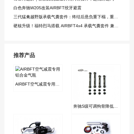
白色奔驰W205改装AIRBFT绞牙避震
三代猛禽越野版承载气囊套件：终结后悬负重下榻，重载越野更从容
硬核升级！福特烈马搭载 AIRBFT4x4 承载气囊套件 兼顾载重与越野质感
推荐产品
AIRBFT空气减震专用铝合金气瓶
奔驰S级可调狗骨降低拉杆