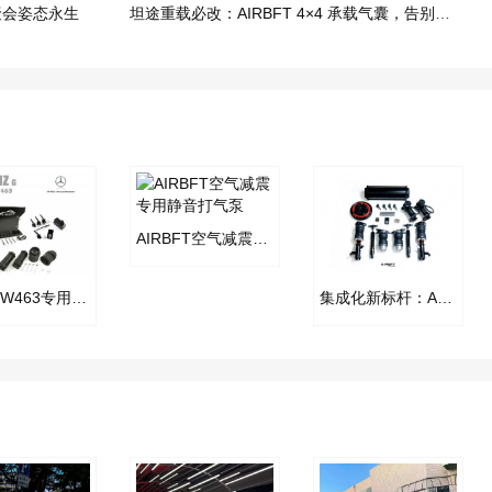
装聚会姿态永生
坦途重载必改：AIRBFT 4×4 承载气囊，告别拖挂塌尾窘境
AIRBFT空气减震专用静音打气泵
奔驰G W463专用AIRBFT空气减震套件
集成化新标杆：AIRBFT 罐阀一体气动避震电控套件