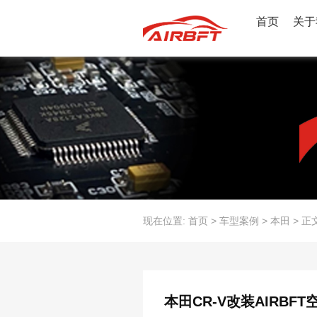
首页
关于
现在位置:
首页
>
车型案例
>
本田
>
正
本田CR-V改装AIRB