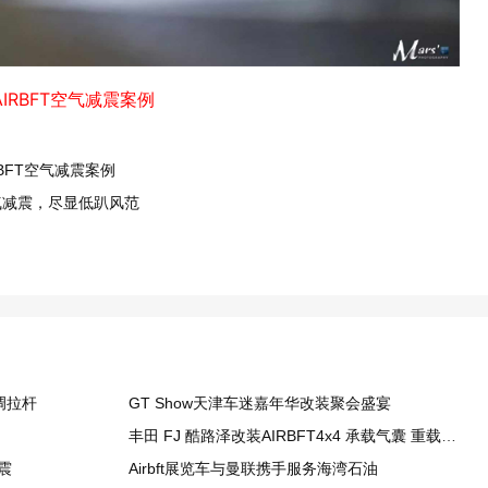
IRBFT空气减震案例
BFT空气减震案例​
空气减震，尽显低趴风范
调拉杆
GT Show天津车迷嘉年华改装聚会盛宴
丰田 FJ 酷路泽改装AIRBFT4x4 承载气囊 重载越野更加从容
震
Airbft展览车与曼联携手服务海湾石油