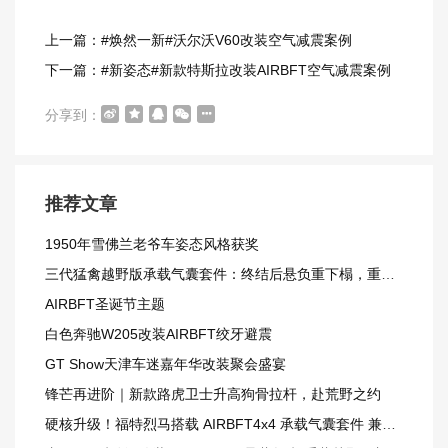
上一篇：#焕然一新#沃尔沃V60改装空气减震案例
下一篇：#新姿态#新款特斯拉改装AIRBFT空气减震案例
分享到：
推荐文章
1950年雪佛兰老爷车姿态风格获奖
三代猛禽越野版承载气囊套件：终结后悬负重下榻，重载越野更从容
AIRBFT圣诞节主题
白色奔驰W205改装AIRBFT绞牙避震
GT Show天津车迷嘉年华改装聚会盛宴
锋芒再进阶｜新款路虎卫士升高狗骨拉杆，赴荒野之约
硬核升级！福特烈马搭载 AIRBFT4x4 承载气囊套件 兼顾载重与越野质感