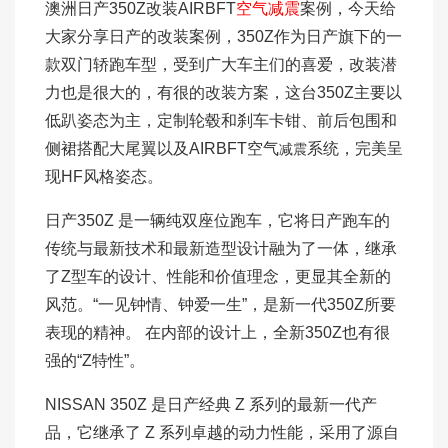
澳洲日产350Z改装AIRBFT
空气减震
案例，今天给
大家分享日产的改装案例，350Z作为日产旗下的一
款双门轿跑车型，受到广大车主们的喜爱，改装潜
力也是很大的，有很的改装方案，这台350Z主要以
低趴姿态为主，定制轮毂和刹车卡钳、前后包围和
侧裙搭配大尾翼以及AIRBFT空气
系统，完美呈
减震
现HF风格姿态。
日产350Z 是一辆纯双座位跑车，它将日产跑车的
传统与最新技术和最新造型设计融为了一体，继承
了Z型车的设计、性能和价值理念，更显其全新的
风范。“一见钟情、钟爱一生”，是新一代350Z所要
表现的精神。 在内部的设计上，全新350Z也有很
强的“Z特性”。
NISSAN 350Z 是日产经典 Z 系列的最新一代产
品，它继承了 Z 系列卓越的动力性能，采用了源自