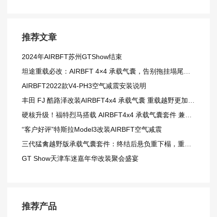
推荐文章
2024年AIRBFT苏州GTShow结束
坦途重载必改：AIRBFT 4×4 承载气囊，告别拖挂塌尾窘境
AIRBFT2022款V4-PH3空气减震安装说明
丰田 FJ 酷路泽改装AIRBFT4x4 承载气囊 重载越野更加从容
硬核升级！福特烈马搭载 AIRBFT4x4 承载气囊套件 兼顾载重与越野质感
“客户好评”特斯拉Model3改装AIRBFT空气减震
三代猛禽越野版承载气囊套件：终结后悬负重下榻，重载越野更从容
GT Show天津车迷嘉年华改装聚会盛宴
推荐产品