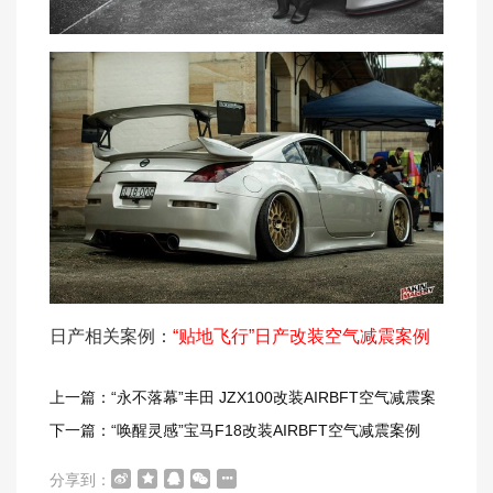
日产相关案例：
“贴地飞行”日产改装空气减震案例
上一篇：“永不落幕”丰田 JZX100改装AIRBFT空气减震案
例
下一篇：“唤醒灵感”宝马F18改装AIRBFT空气减震案例
分享到：