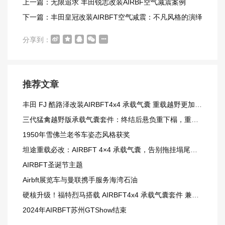
上一篇：无限追求 丰田锐志改装AIRBF空气减震案例
下一篇：丰田皇冠改装AIRBFT空气减震：不凡风格的演绎
分享到：
推荐文章
丰田 FJ 酷路泽改装AIRBFT4x4 承载气囊 重载越野更加从容
三代猛禽越野版承载气囊套件：终结后悬负重下榻，重载越野更从容
1950年雪佛兰老爷车姿态风格获奖
坦途重载必改：AIRBFT 4×4 承载气囊，告别拖挂塌尾窘境
AIRBFT圣诞节主题
Airbft展览车与曼联携手服务海湾石油
硬核升级！福特烈马搭载 AIRBFT4x4 承载气囊套件 兼顾载重与越野质感
2024年AIRBFT苏州GTShow结束