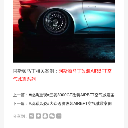
阿斯顿马丁相关案例：
阿斯顿马丁改装AIRBFT空
气减震系列
上一篇：#经典重现#三菱3000GT改装AIRBFT空气减震案
例
下一篇：#动感风姿#大众迈腾改装AIRBFT空气减震案例
分享到：