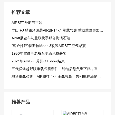
推荐文章
AIRBFT圣诞节主题
丰田 FJ 酷路泽改装AIRBFT4x4 承载气囊 重载越野更加从容
Airbft展览车与曼联携手服务海湾石油
“客户好评”特斯拉Model3改装AIRBFT空气减震
1950年雪佛兰老爷车姿态风格获奖
2024年AIRBFT苏州GTShow结束
三代猛禽越野版承载气囊套件：终结后悬负重下榻，重载越野更从容
坦途重载必改：AIRBFT 4×4 承载气囊，告别拖挂塌尾窘境
推荐产品